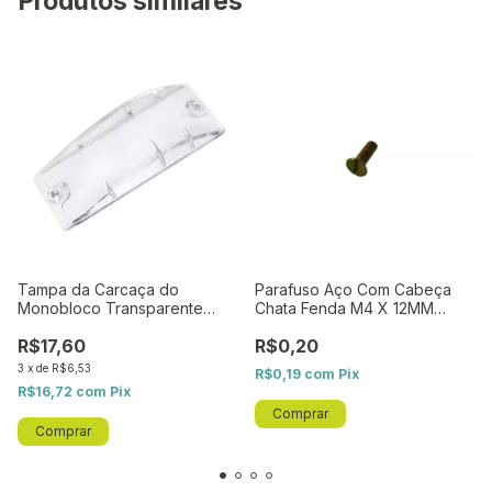
Produtos similares
Tampa da Carcaça do
Parafuso Aço Com Cabeça
Monobloco Transparente
Chata Fenda M4 X 12MM
WPC - Original WAIG
(PR0137) WPC - Original WAIG
R$17,60
R$0,20
3
x
de
R$6,53
R$0,19
com
Pix
R$16,72
com
Pix