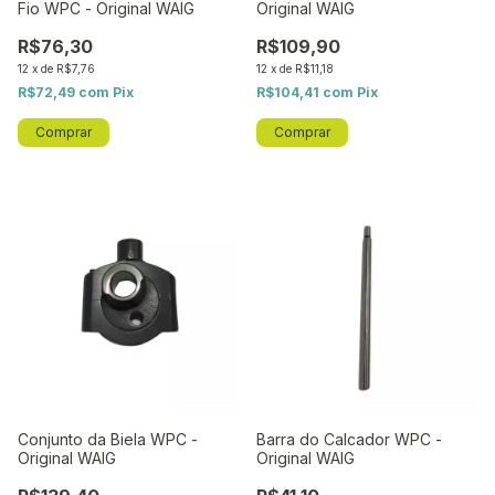
Fio WPC - Original WAIG
Original WAIG
R$76,30
R$109,90
12
x
de
R$7,76
12
x
de
R$11,18
R$72,49
com
Pix
R$104,41
com
Pix
Conjunto da Biela WPC -
Barra do Calcador WPC -
Original WAIG
Original WAIG