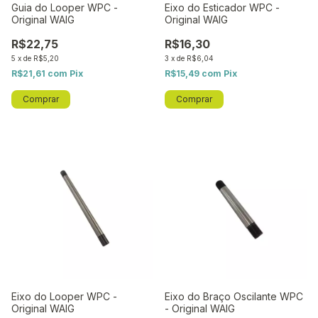
Guia do Looper WPC -
Eixo do Esticador WPC -
Original WAIG
Original WAIG
R$22,75
R$16,30
5
x
de
R$5,20
3
x
de
R$6,04
R$21,61
com
Pix
R$15,49
com
Pix
Eixo do Looper WPC -
Eixo do Braço Oscilante WPC
Original WAIG
- Original WAIG