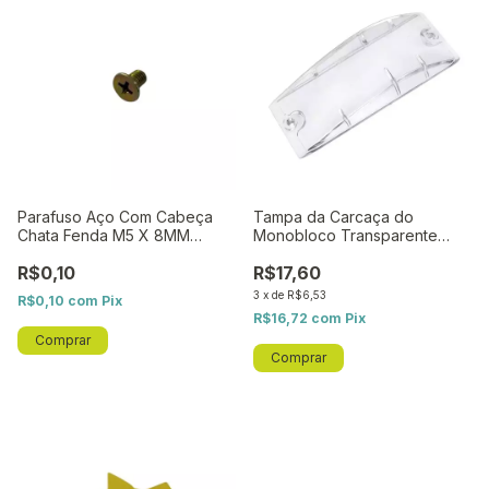
Parafuso Aço Com Cabeça
Tampa da Carcaça do
Chata Fenda M5 X 8MM
Monobloco Transparente
(PR0556) WPC - Original
WPC - Original WAIG
R$0,10
R$17,60
WAIG
3
x
de
R$6,53
R$0,10
com
Pix
R$16,72
com
Pix