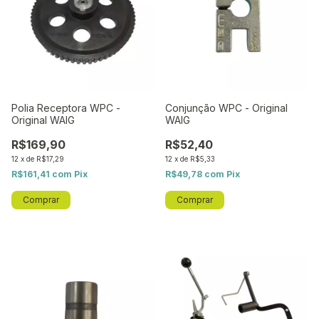
Polia Receptora WPC -
Conjunção WPC - Original
Original WAIG
WAIG
R$169,90
R$52,40
12
x
de
R$17,29
12
x
de
R$5,33
R$161,41
com
Pix
R$49,78
com
Pix