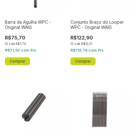
Barra da Agulha WPC -
Conjunto Braço do Looper
Original WAIG
WPC - Original WAIG
R$75,70
R$122,90
12
x
de
R$7,70
12
x
de
R$12,51
R$71,92
com
Pix
R$116,76
com
Pix