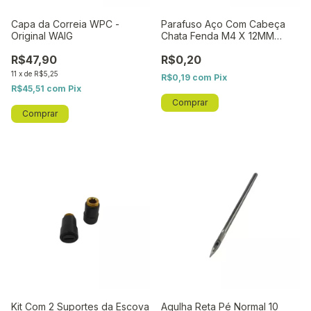
Capa da Correia WPC -
Parafuso Aço Com Cabeça
Original WAIG
Chata Fenda M4 X 12MM
(PR0137) WPC - Original WAIG
R$47,90
R$0,20
11
x
de
R$5,25
R$0,19
com
Pix
R$45,51
com
Pix
Kit Com 2 Suportes da Escova
Agulha Reta Pé Normal 10