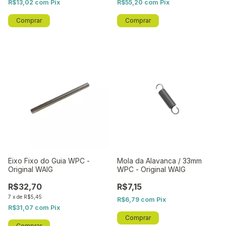
R$13,02
com
Pix
R$55,20
com
Pix
Eixo Fixo do Guia WPC -
Mola da Alavanca / 33mm
Original WAIG
WPC - Original WAIG
R$32,70
R$7,15
7
x
de
R$5,45
R$6,79
com
Pix
R$31,07
com
Pix