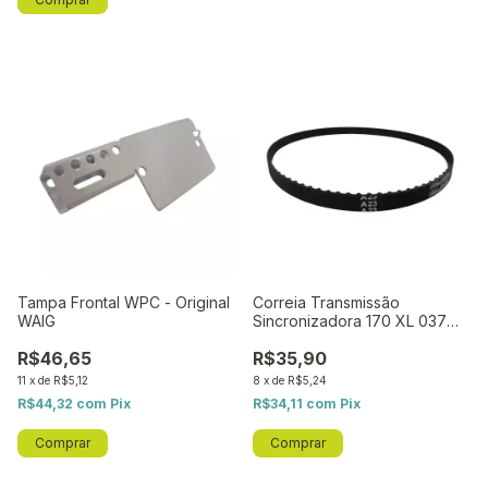
Tampa Frontal WPC - Original
Correia Transmissão
WAIG
Sincronizadora 170 XL 037
WPC - Original WAIG
R$46,65
R$35,90
11
x
de
R$5,12
8
x
de
R$5,24
R$44,32
com
Pix
R$34,11
com
Pix