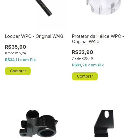
Looper WPC - Original WAIG
Protetor da Hélice WPC -
Original WAIG
R$35,90
R$32,90
8
x
de
R$5,24
7
x
de
R$5,49
R$34,11
com
Pix
R$31,26
com
Pix