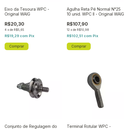
Eixo da Tesoura WPC -
Agulha Reta Pé Normal N°25
Original WAIG
10 unid. WPC II - Original WAIG
R$20,30
R$107,90
4
x
de
R$5,65
12
x
de
R$10,98
R$19,29
com
Pix
R$102,51
com
Pix
Conjunto de Regulagem do
Terminal Rotular WPC -