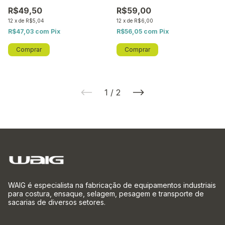
R$49,50
R$59,00
12
x
de
R$5,04
12
x
de
R$6,00
R$47,03
com
Pix
R$56,05
com
Pix
1
/
2
WAIG é especialista na fabricação de equipamentos industriais
para costura, ensaque, selagem, pesagem e transporte de
sacarias de diversos setores.