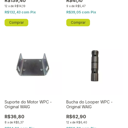
R$139,40
R$41,10
12
x
de
R$14,19
9
x
de
R$5,47
R$132,43
com
Pix
R$39,05
com
Pix
Suporte do Motor WPC -
Bucha do Looper WPC -
Original WAIG
Original WAIG
R$36,80
R$62,90
8
x
de
R$5,37
12
x
de
R$6,40