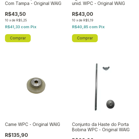
Com Tampa - Original WAIG
unid. WPC - Original WAIG
R$43,50
R$43,00
10
x
de
R$5,25
10
x
de
R$5,19
R$41,33
com
Pix
R$40,85
com
Pix
Came WPC - Original WAIG
Conjunto da Haste do Porta
Bobina WPC - Original WAIG
R$135,90