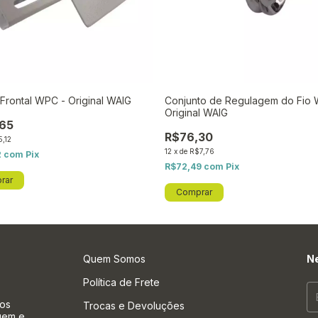
Frontal WPC - Original WAIG
Conjunto de Regulagem do Fio 
Original WAIG
65
R$76,30
,12
12
x
de
R$7,76
2
com
Pix
R$72,49
com
Pix
Quem Somos
Ne
Política de Frete
tos
Trocas e Devoluções
agem e