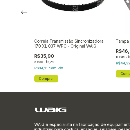
Monobloco
Correia Transmissão Sincronizadora
Tampa 
ginal WAIG
170 XL 037 WPC - Original WAIG
R$46,
R$35,90
11
x
de
R$5
8
x
de
R$5,24
R$44,3
R$34,11
com
Pix
WAIG é especialista na fabricação de equipamen
industriais para costura, ensaque, selagem, pes