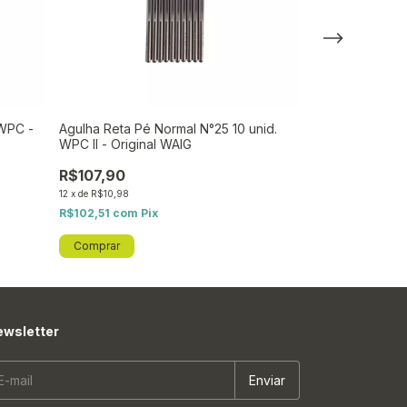
WPC -
Agulha Reta Pé Normal N°25 10 unid.
Parafuso Aço A
WPC II - Original WAIG
2,9MM X 16MM
Original WAIG
R$107,90
R$0,05
12
x
de
R$10,98
R$0,05
com
Pix
R$102,51
com
Pix
wsletter