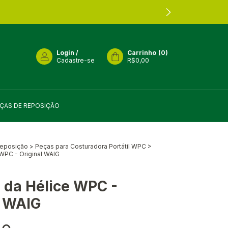
Login
/
Carrinho
(
0
)
Cadastre-se
R$0,00
ÇAS DE REPOSIÇÃO
Reposição
>
Peças para Costuradora Portátil WPC
>
 WPC - Original WAIG
r da Hélice WPC -
l WAIG