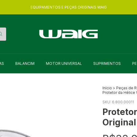
EQUIPAMENTOS E PEÇAS ORIGINAIS WAIG
AS
BALANCIM
MOTOR UNIVERSAL
SUPRIMENTOS
PE
Início
>
Peças de 
Protetor da Hélice
SKU:
6.800.00011
Proteto
Origina