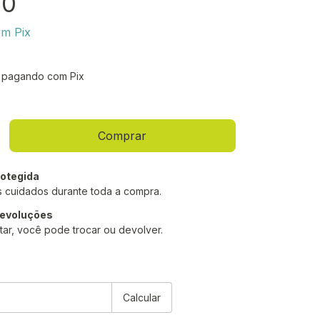
90
om
Pix
pagando com Pix
otegida
 cuidados durante toda a compra.
devoluções
tar, você pode trocar ou devolver.
P:
Alterar CEP
Calcular