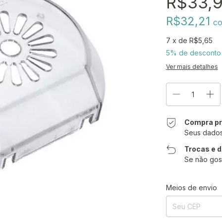
R$33,
R$32,21
c
7
x de
R$5,65
5% de desconto
Ver mais detalhes
Compra pr
Seus dados
Trocas e 
Se não gos
Entregas para o CE
Meios de envio