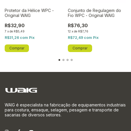
Protetor da Hélice WPC -
Conjunto de Regulagem do
Original WAIG
Fio WPC - Original WAIG
R$32,90
R$76,30
7
x
de
R$5,49
12
x
de
R$7,76
R$31,26
com
Pix
R$72,49
com
Pix
WAIG é especialista na fabricação de equipamentos industriais
para costura, ensaque, selagem, pesagem e transporte de
sacarias de diversos setores.